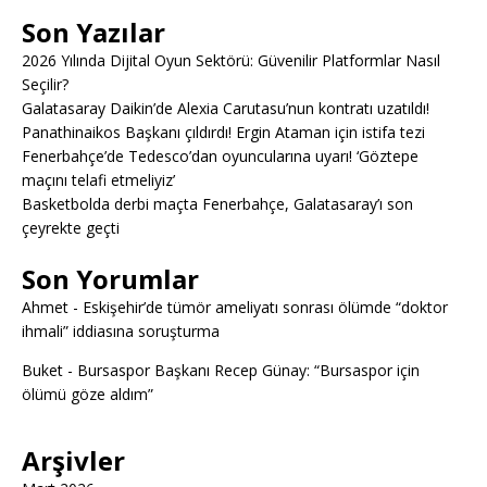
Son Yazılar
2026 Yılında Dijital Oyun Sektörü: Güvenilir Platformlar Nasıl
Seçilir?
Galatasaray Daikin’de Alexia Carutasu’nun kontratı uzatıldı!
Panathinaikos Başkanı çıldırdı! Ergin Ataman için istifa tezi
Fenerbahçe’de Tedesco’dan oyuncularına uyarı! ‘Göztepe
maçını telafi etmeliyiz’
Basketbolda derbi maçta Fenerbahçe, Galatasaray’ı son
çeyrekte geçti
Son Yorumlar
Ahmet
-
Eskişehir’de tümör ameliyatı sonrası ölümde “doktor
ihmali” iddiasına soruşturma
Buket
-
Bursaspor Başkanı Recep Günay: “Bursaspor için
ölümü göze aldım”
Arşivler