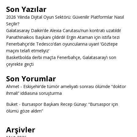
Son Yazılar
2026 Yılında Dijital Oyun Sektörü: Güvenilir Platformlar Nasıl
Seçilir?
Galatasaray Daikin’de Alexia Carutasu’nun kontratı uzatıldı!
Panathinaikos Başkanı çıldırdı! Ergin Ataman için istifa tezi
Fenerbahçe’de Tedesco’dan oyuncularına uyarı! ‘Göztepe
maçını telafi etmeliyiz’
Basketbolda derbi maçta Fenerbahçe, Galatasaray’ı son
çeyrekte geçti
Son Yorumlar
Ahmet
-
Eskişehir’de tümör ameliyatı sonrası ölümde “doktor
ihmali” iddiasına soruşturma
Buket
-
Bursaspor Başkanı Recep Günay: “Bursaspor için
ölümü göze aldım”
Arşivler