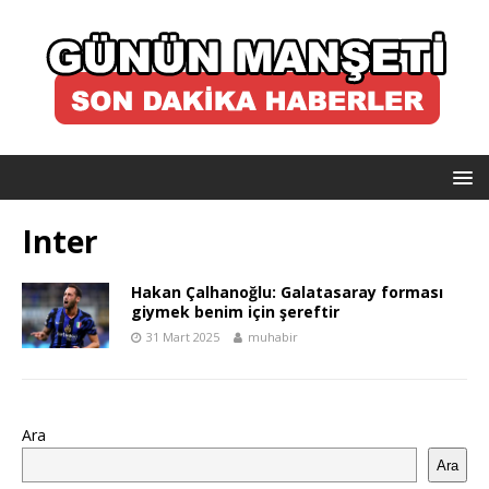
Inter
Hakan Çalhanoğlu: Galatasaray forması
giymek benim için şereftir
31 Mart 2025
muhabir
Ara
Ara