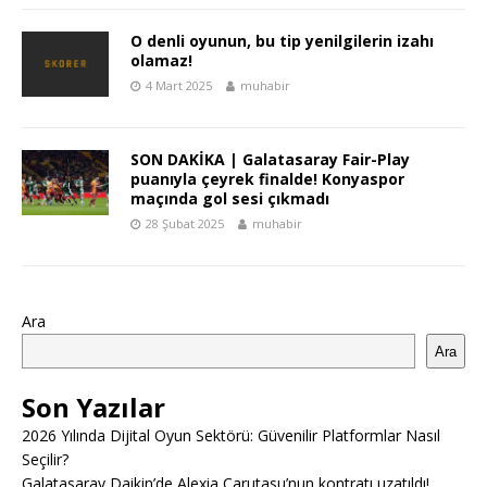
O denli oyunun, bu tip yenilgilerin izahı
olamaz!
4 Mart 2025
muhabir
SON DAKİKA | Galatasaray Fair-Play
puanıyla çeyrek finalde! Konyaspor
maçında gol sesi çıkmadı
28 Şubat 2025
muhabir
Ara
Ara
Son Yazılar
2026 Yılında Dijital Oyun Sektörü: Güvenilir Platformlar Nasıl
Seçilir?
Galatasaray Daikin’de Alexia Carutasu’nun kontratı uzatıldı!