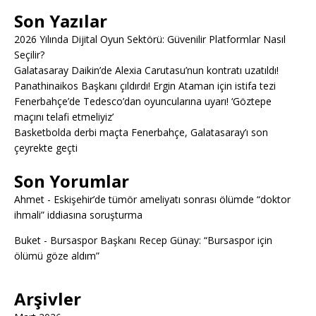
Son Yazılar
2026 Yılında Dijital Oyun Sektörü: Güvenilir Platformlar Nasıl
Seçilir?
Galatasaray Daikin’de Alexia Carutasu’nun kontratı uzatıldı!
Panathinaikos Başkanı çıldırdı! Ergin Ataman için istifa tezi
Fenerbahçe’de Tedesco’dan oyuncularına uyarı! ‘Göztepe
maçını telafi etmeliyiz’
Basketbolda derbi maçta Fenerbahçe, Galatasaray’ı son
çeyrekte geçti
Son Yorumlar
Ahmet
-
Eskişehir’de tümör ameliyatı sonrası ölümde “doktor
ihmali” iddiasına soruşturma
Buket
-
Bursaspor Başkanı Recep Günay: “Bursaspor için
ölümü göze aldım”
Arşivler