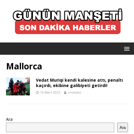
Mallorca
Vedat Muriqi kendi kalesine attı, penaltı
kaçırdı, ekibine galibiyeti getirdi!
16 Mart 2025
muhabir
Ara
Ara