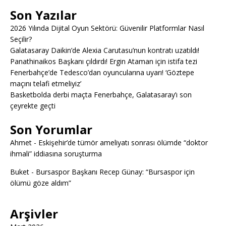
Son Yazılar
2026 Yılında Dijital Oyun Sektörü: Güvenilir Platformlar Nasıl
Seçilir?
Galatasaray Daikin’de Alexia Carutasu’nun kontratı uzatıldı!
Panathinaikos Başkanı çıldırdı! Ergin Ataman için istifa tezi
Fenerbahçe’de Tedesco’dan oyuncularına uyarı! ‘Göztepe
maçını telafi etmeliyiz’
Basketbolda derbi maçta Fenerbahçe, Galatasaray’ı son
çeyrekte geçti
Son Yorumlar
Ahmet
-
Eskişehir’de tümör ameliyatı sonrası ölümde “doktor
ihmali” iddiasına soruşturma
Buket
-
Bursaspor Başkanı Recep Günay: “Bursaspor için
ölümü göze aldım”
Arşivler