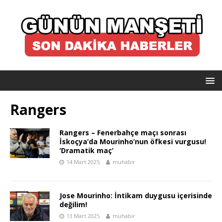
Rangers
Rangers – Fenerbahçe maçı sonrası
İskoçya’da Mourinho’nun öfkesi vurgusu!
‘Dramatik maç’
14 Mart 2025
muhabir
Jose Mourinho: İntikam duygusu içerisinde
değilim!
13 Mart 2025
muhabir