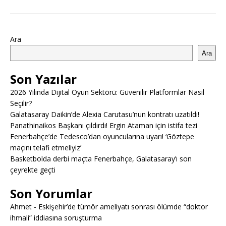
Ara
Ara
Son Yazılar
2026 Yılında Dijital Oyun Sektörü: Güvenilir Platformlar Nasıl
Seçilir?
Galatasaray Daikin’de Alexia Carutasu’nun kontratı uzatıldı!
Panathinaikos Başkanı çıldırdı! Ergin Ataman için istifa tezi
Fenerbahçe’de Tedesco’dan oyuncularına uyarı! ‘Göztepe
maçını telafi etmeliyiz’
Basketbolda derbi maçta Fenerbahçe, Galatasaray’ı son
çeyrekte geçti
Son Yorumlar
Ahmet
-
Eskişehir’de tümör ameliyatı sonrası ölümde “doktor
ihmali” iddiasına soruşturma