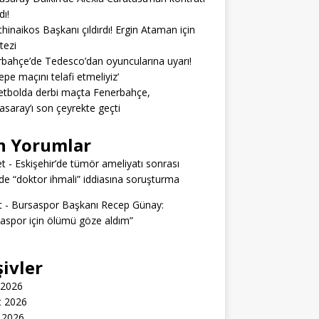
dı!
hinaikos Başkanı çıldırdı! Ergin Ataman için
 tezi
bahçe’de Tedesco’dan oyuncularına uyarı!
epe maçını telafi etmeliyiz’
tbolda derbi maçta Fenerbahçe,
asaray’ı son çeyrekte geçti
n Yorumlar
t
-
Eskişehir’de tümör ameliyatı sonrası
e “doktor ihmali” iddiasına soruşturma
t
-
Bursaspor Başkanı Recep Günay:
aspor için ölümü göze aldım”
şivler
 2026
t 2026
 2026