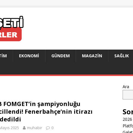
TIM
EKONOMI
GÜNDEM
MAGAZIN
SAĞLIK
Ara
 FOMGET’in şampiyonluğu
So
cillendi! Fenerbahçe’nin itirazı
dedildi
2026 
Platf
Mayıs 2025
muhabir
0
Galat