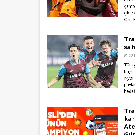
şampiy
çıkac
Cim-B
Tra
sah
28 
Türki
bugün
Nyon 
payla
hedef
Tra
kar
Ate
Gün