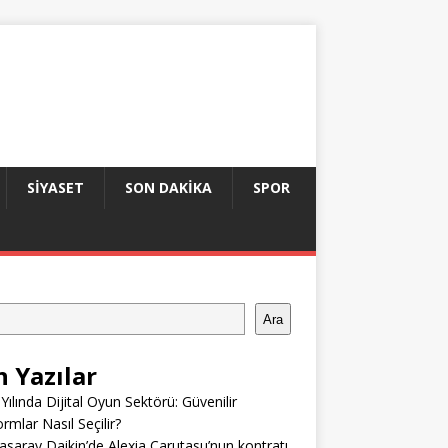
SIYASET
SON DAKIKA
SPOR
Ara
n Yazılar
Yılında Dijital Oyun Sektörü: Güvenilir
ormlar Nasıl Seçilir?
asaray Daikin’de Alexia Carutasu’nun kontratı