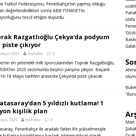
ye Futbol Federasyonu, Fenerbahçe’nin yapmış olduğu
uzatıl
zları değerlendirdikten sonra ABB FOMGET’in
Panat
yonluğunu tescil ettiğini duyurdu.
istifa
Fener
‘Gözt
rak Razgatlıoğlu Çekya’da podyum
Baske
n piste çıkıyor
Galat
Mayıs 2025
muhabir
0
So
ye’nin en yetenekli milli sporcularından Toprak Razgatlıoğlu,
SBK’nın 2025 sezonunda beşinci yarışına çıkıyor. Başarılı
Ahme
, 16-18 Mayıs tarihleri arasında Çekya’da piste çıkacak.
ölümd
Buke
“Burs
atasaray’dan 5 yıldızlı kutlama! 1
yon kişilik plan
Ar
ayıs 2025
muhabir
0
Mart
Şuba
asaray, Fenerbahçe ile aradaki farkın 8’e yükselmesiyle
Ocak
kte kutlama hazırlıklarına başladı. Matematiksel olarak