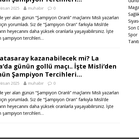
Gün
Maga
Nisan 2025
muhabir
0
Sağlı
’de yer alan günün “Şampiyon Oranlı” maçlarını Misli yazarları
Siyas
r için yorumladı. Siz de “Şampiyon Oran” farkıyla Misli’de
Son 
rın heyecanını daha yüksek oranlarla yaşayabilirsiniz. İşte
Spor
 şampiyon tercihleri…
Tanıt
atasaray kazanabilecek mi? La
a’da günün gollü maçı.. İşte Misli’den
ün Şampiyon Tercihleri…
Nisan 2025
muhabir
0
’de yer alan günün “Şampiyon Oranlı” maçlarını Misli yazarları
r için yorumladı. Siz de “Şampiyon Oran” farkıyla Misli’de
rın heyecanını daha yüksek oranlarla yaşayabilirsiniz. İşte
 şampiyon tercihleri…