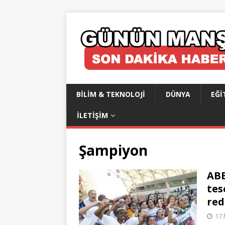
BILIM & TEKNOLOJI
DÜNYA
EĞI
İLETIŞIM
Şampiyon
ABB
tes
red
17 