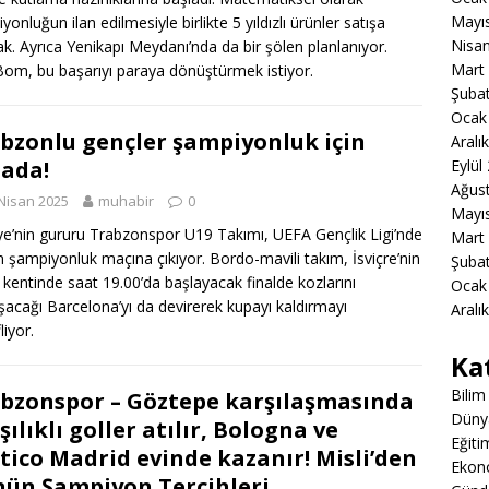
Mayı
onluğun ilan edilmesiyle birlikte 5 yıldızlı ürünler satışa
Nisa
ak. Ayrıca Yenikapı Meydanı’nda da bir şölen planlanıyor.
Mart
om, bu başarıyı paraya dönüştürmek istiyor.
Şuba
Ocak
bzonlu gençler şampiyonluk için
Aralı
ada!
Eylül
Ağus
Nisan 2025
muhabir
0
Mayı
ye’nin gururu Trabzonspor U19 Takımı, UEFA Gençlik Ligi’nde
Mart
 şampiyonluk maçına çıkıyor. Bordo-mavili takım, İsviçre’nin
Şuba
kentinde saat 19.00’da başlayacak finalde kozlarını
Ocak
şacağı Barcelona’yı da devirerek kupayı kaldırmayı
Aralı
liyor.
Ka
Bilim
bzonspor – Göztepe karşılaşmasında
Düny
şılıklı goller atılır, Bologna ve
Eğiti
tico Madrid evinde kazanır! Misli’den
Ekon
ün Şampiyon Tercihleri…