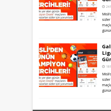
24 
Misli
sizle
maçla
günün
Gal
Lig
Gün
18 
Misli
sizle
maçla
günün