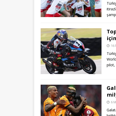
Türki
itira
şampi
Top
içi
16 
Türki
World
pilot
Gal
mil
6 M
Galat
birli