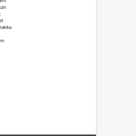
dem
zin
k
et
Dakika
ım