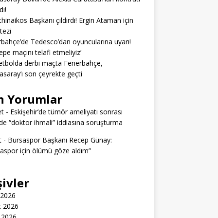
dı!
hinaikos Başkanı çıldırdı! Ergin Ataman için
 tezi
bahçe’de Tedesco’dan oyuncularına uyarı!
epe maçını telafi etmeliyiz’
tbolda derbi maçta Fenerbahçe,
asaray’ı son çeyrekte geçti
n Yorumlar
t
-
Eskişehir’de tümör ameliyatı sonrası
e “doktor ihmali” iddiasına soruşturma
t
-
Bursaspor Başkanı Recep Günay:
aspor için ölümü göze aldım”
şivler
 2026
t 2026
 2026