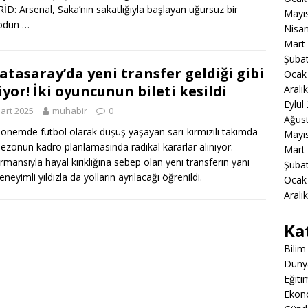
D: Arsenal, Saka’nın sakatlığıyla başlayan uğursuz bir
Mayı
odun …
Nisa
Mart
Şuba
atasaray’da yeni transfer geldiği gibi
Ocak
iyor! İki oyuncunun bileti kesildi
Aralı
Eylül
art 2025
muhabir
0
Ağus
önemde futbol olarak düşüş yaşayan sarı-kırmızılı takımda
Mayı
sezonun kadro planlamasında radikal kararlar alınıyor.
Mart
rmansıyla hayal kırıklığına sebep olan yeni transferin yanı
Şuba
eneyimli yıldızla da yolların ayrılacağı öğrenildi.
Ocak
Aralı
Ka
Bilim
Düny
Eğiti
Ekon