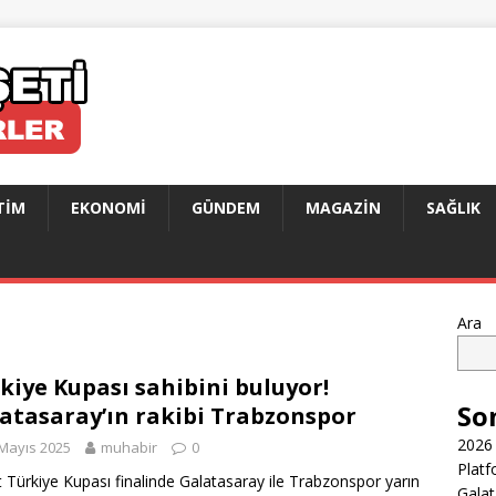
TIM
EKONOMI
GÜNDEM
MAGAZIN
SAĞLIK
Ara
kiye Kupası sahibini buluyor!
So
atasaray’ın rakibi Trabzonspor
2026 
Mayıs 2025
muhabir
0
Platf
t Türkiye Kupası finalinde Galatasaray ile Trabzonspor yarın
Galat