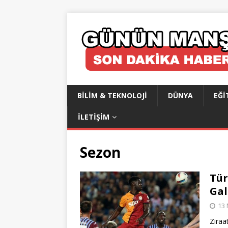
BILIM & TEKNOLOJI
DÜNYA
EĞI
İLETIŞIM
Sezon
Tür
Gal
13 
Ziraa