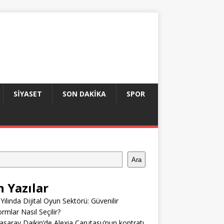
SIYASET
SON DAKIKA
SPOR
Ara
n Yazılar
Yılında Dijital Oyun Sektörü: Güvenilir
ormlar Nasıl Seçilir?
asaray Daikin’de Alexia Carutasu’nun kontratı