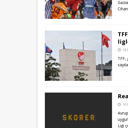
Gazia
Cihan
TFF
lig
18 
TFF, 
sayıla
Rea
16 
Avrup
uygun
Ligi 