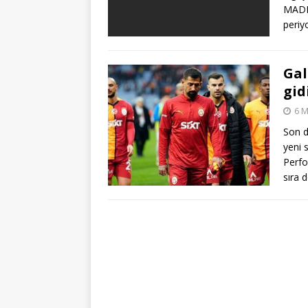
MADRİ
periy
Gal
gid
6 M
Son d
yeni 
Perfo
sıra d