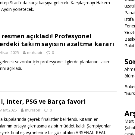
ntep Stadı’nda karşı karşıya gelecek. Karşılaşmayı Hakem
uzatıl
 Aydın yönetecek.
Panat
istifa
Fener
‘Gözt
 resmen açıkladı! Profesyonel
Baske
lerdeki takım sayısını azaltma kararı
Galat
Nisan 2025
muhabir
0
So
gelecek sezonlar için profesyonel liglerde planlanan takım
rını açıkladı.
Ahme
ölümd
Buke
“Burs
l, Inter, PSG ve Barça favori
Mart 2025
muhabir
0
Ar
a kupalarında çeyrek finalistler belirlendi. Kıtanın en
Mart
larının ortaya çıkmasına az bir müddet kaldı. Şampiyonlar
Şuba
çeyrek final eşleşmelerine bir göz atalım.ARSENAL-REAL
Ocak