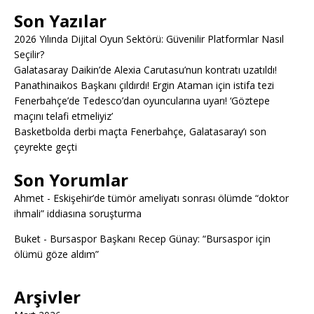
Son Yazılar
2026 Yılında Dijital Oyun Sektörü: Güvenilir Platformlar Nasıl
Seçilir?
Galatasaray Daikin’de Alexia Carutasu’nun kontratı uzatıldı!
Panathinaikos Başkanı çıldırdı! Ergin Ataman için istifa tezi
Fenerbahçe’de Tedesco’dan oyuncularına uyarı! ‘Göztepe
maçını telafi etmeliyiz’
Basketbolda derbi maçta Fenerbahçe, Galatasaray’ı son
çeyrekte geçti
Son Yorumlar
Ahmet
-
Eskişehir’de tümör ameliyatı sonrası ölümde “doktor
ihmali” iddiasına soruşturma
Buket
-
Bursaspor Başkanı Recep Günay: “Bursaspor için
ölümü göze aldım”
Arşivler