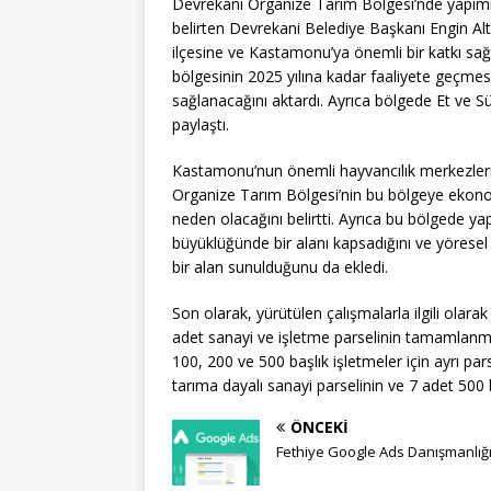
Devrekani Organize Tarım Bölgesi’nde yapımı
belirten Devrekani Belediye Başkanı Engin A
ilçesine ve Kastamonu’ya önemli bir katkı sağl
bölgesinin 2025 yılına kadar faaliyete geçmes
sağlanacağını aktardı. Ayrıca bölgede Et ve Sü
paylaştı.
Kastamonu’nun önemli hayvancılık merkezleri
Organize Tarım Bölgesi’nin bu bölgeye ekonom
neden olacağını belirtti. Ayrıca bu bölgede ya
büyüklüğünde bir alanı kapsadığını ve yöresel 
bir alan sunulduğunu da ekledi.
Son olarak, yürütülen çalışmalarla ilgili olar
adet sanayi ve işletme parselinin tamamlanm
100, 200 ve 500 başlık işletmeler için ayrı pa
tarıma dayalı sanayi parselinin ve 7 adet 500 b
ÖNCEKI
Fethiye Google Ads Danışmanlığ