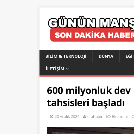
BILIM & TEKNOLOJI
DÜNYA
EĞI
İLETIŞIM
600 milyonluk dev 
tahsisleri başladı
20 Aralık 2024
muhabir
Ekonomi