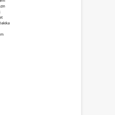
dem
zin
k
et
Dakika
ım