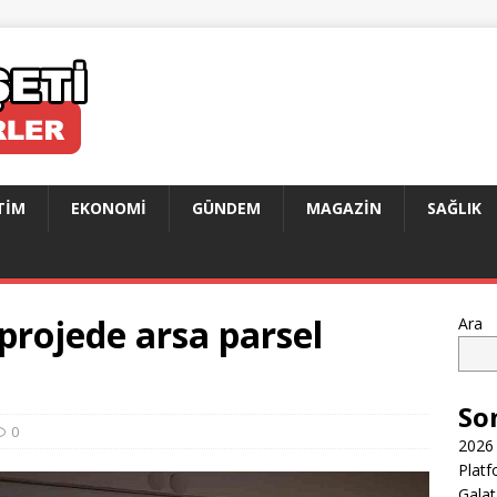
TIM
EKONOMI
GÜNDEM
MAGAZIN
SAĞLIK
projede arsa parsel
Ara
So
0
2026 
Platf
Galat