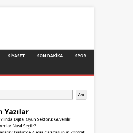
SIYASET
SON DAKIKA
SPOR
Ara
n Yazılar
Yılında Dijital Oyun Sektörü: Güvenilir
ormlar Nasıl Seçilir?
asaray Daikin’de Alexia Carutasu’nun kontratı