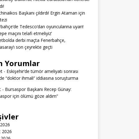
dı!
hinaikos Başkanı çıldırdı! Ergin Ataman için
 tezi
bahçe’de Tedesco’dan oyuncularına uyarı!
epe maçını telafi etmeliyiz’
tbolda derbi maçta Fenerbahçe,
asaray’ı son çeyrekte geçti
n Yorumlar
t
-
Eskişehir’de tümör ameliyatı sonrası
e “doktor ihmali” iddiasına soruşturma
t
-
Bursaspor Başkanı Recep Günay:
aspor için ölümü göze aldım”
şivler
 2026
t 2026
 2026