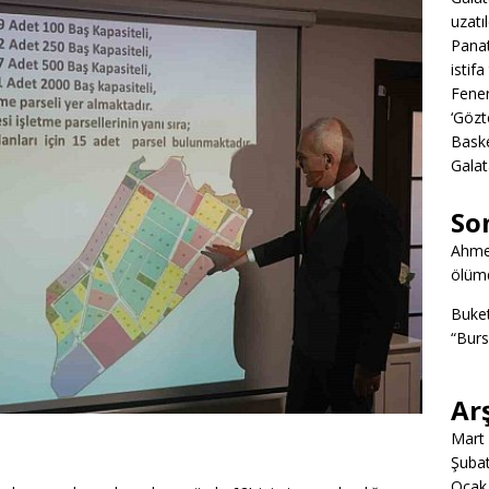
uzatıl
Panat
istifa
Fener
‘Gözt
Baske
Galat
So
Ahme
ölümd
Buke
“Burs
Ar
Mart
Şuba
Ocak