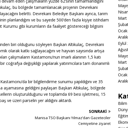
 devam eden çalışmaların yüzde 62’sinin tamamlandığını
Mayı
ltıkulaç, bu bölgede tamamlanacak projenin Devrekani
Nisa
ayacağını belirtti. Devrekani Belediye Başkanı ayrıca, tarım
Mart
inin planlandığını ve bu sayede 500’den fazla kişiye istihdam
Şuba
t Kurumu gibi kurumların da faaliyet göstereceği bilgisini
Ocak
Aralı
Eylül
nden biri olduğunu söyleyen Başkan Altıkulaç, Devrekani
Ağus
ik olarak katkı sağlayacağını ve hayvan sayısında artışa
Mayı
pılan çalışmaların Kastamonu’nun imarlı alanının 1,5 katı
Mart
bir coğrafya değişikliği yapılarak yatırımcılara tam donanımlı
Şuba
Ocak
Aralı
ak Kastamonu’da bir bilgilendirme sunumu yapıldığını ve 35
a aşamasına geldiğini paylaşan Başkan Altıkulaç, bölgede
Ka
rsellerin oluşturulduğunu ve toplamda 69 besi işletmesi, 15
aş ve üzeri parselin yer aldığını aktardı.
Bilim
Düny
SONRAKI
Eğiti
ı
Manisa TSO Başkanı Yılmaz’dan Gazeteciler
Ekon
Cemiyetine ziyaret