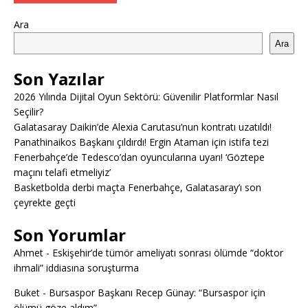
Ara
Ara
Son Yazılar
2026 Yılında Dijital Oyun Sektörü: Güvenilir Platformlar Nasıl
Seçilir?
Galatasaray Daikin’de Alexia Carutasu’nun kontratı uzatıldı!
Panathinaikos Başkanı çıldırdı! Ergin Ataman için istifa tezi
Fenerbahçe’de Tedesco’dan oyuncularına uyarı! ‘Göztepe
maçını telafi etmeliyiz’
Basketbolda derbi maçta Fenerbahçe, Galatasaray’ı son
çeyrekte geçti
Son Yorumlar
Ahmet
-
Eskişehir’de tümör ameliyatı sonrası ölümde “doktor
ihmali” iddiasına soruşturma
Buket
-
Bursaspor Başkanı Recep Günay: “Bursaspor için
ölümü göze aldım”