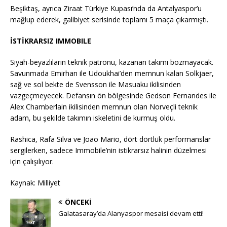
Beşiktaş, ayrıca Ziraat Türkiye Kupası’nda da Antalyaspor’u
mağlup ederek, galibiyet serisinde toplamı 5 maça çıkarmıştı.
İSTİKRARSIZ IMMOBILE
Siyah-beyazlıların teknik patronu, kazanan takımı bozmayacak.
Savunmada Emirhan ile Udoukhai’den memnun kalan Solkjaer,
sağ ve sol bekte de Svensson ile Masuaku ikilisinden
vazgeçmeyecek. Defansın ön bölgesinde Gedson Fernandes ile
Alex Chamberlain ikilisinden memnun olan Norveçli teknik
adam, bu şekilde takımın iskeletini de kurmuş oldu.
Rashica, Rafa Silva ve Joao Mario, dört dörtlük performanslar
sergilerken, sadece Immobile’nin istikrarsız halinin düzelmesi
için çalışılıyor.
Kaynak: Milliyet
ÖNCEKI
Galatasaray’da Alanyaspor mesaisi devam etti!