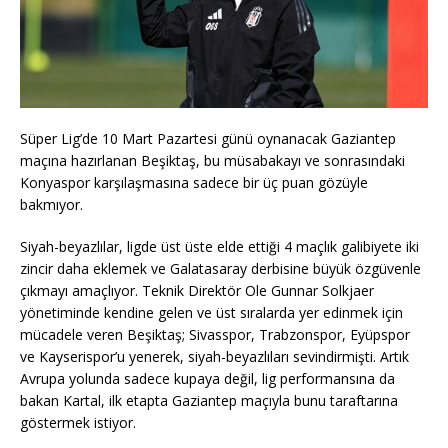
Süper Lig’de 10 Mart Pazartesi günü oynanacak Gaziantep
maçına hazırlanan Beşiktaş, bu müsabakayı ve sonrasındaki
Konyaspor karşılaşmasına sadece bir üç puan gözüyle
bakmıyor.
Siyah-beyazlılar, ligde üst üste elde ettiği 4 maçlık galibiyete iki
zincir daha eklemek ve Galatasaray derbisine büyük özgüvenle
çıkmayı amaçlıyor. Teknik Direktör Ole Gunnar Solkjaer
yönetiminde kendine gelen ve üst sıralarda yer edinmek için
mücadele veren Beşiktaş; Sivasspor, Trabzonspor, Eyüpspor
ve Kayserispor’u yenerek, siyah-beyazlıları sevindirmişti. Artık
Avrupa yolunda sadece kupaya değil, lig performansına da
bakan Kartal, ilk etapta Gaziantep maçıyla bunu taraftarına
göstermek istiyor.