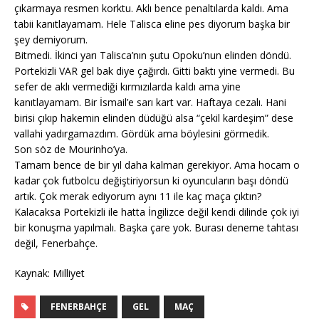
çıkarmaya resmen korktu. Aklı bence penaltılarda kaldı. Ama
tabii kanıtlayamam. Hele Talisca eline pes diyorum başka bir
şey demiyorum.
Bitmedi. İkinci yarı Talisca’nın şutu Opoku’nun elinden döndü.
Portekizli VAR gel bak diye çağırdı. Gitti baktı yine vermedi. Bu
sefer de aklı vermediği kırmızılarda kaldı ama yine
kanıtlayamam. Bir İsmail’e sarı kart var. Haftaya cezalı. Hani
birisi çıkıp hakemin elinden düdüğü alsa “çekil kardeşim” dese
vallahi yadırgamazdım. Gördük ama böylesini görmedik.
Son söz de Mourinho’ya.
Tamam bence de bir yıl daha kalman gerekiyor. Ama hocam o
kadar çok futbolcu değiştiriyorsun ki oyuncuların başı döndü
artık. Çok merak ediyorum aynı 11 ile kaç maça çıktın?
Kalacaksa Portekizli ile hatta İngilizce değil kendi dilinde çok iyi
bir konuşma yapılmalı. Başka çare yok. Burası deneme tahtası
değil, Fenerbahçe.
Kaynak: Milliyet
FENERBAHÇE
GEL
MAÇ