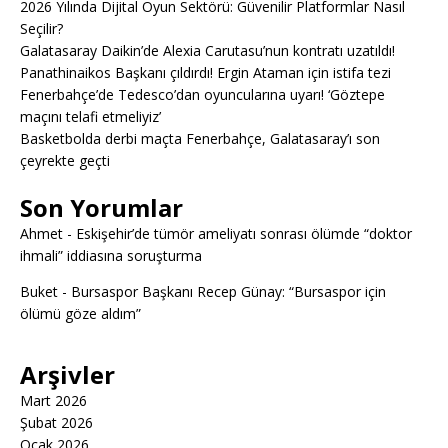
2026 Yılında Dijital Oyun Sektörü: Güvenilir Platformlar Nasıl
Seçilir?
Galatasaray Daikin’de Alexia Carutasu’nun kontratı uzatıldı!
Panathinaikos Başkanı çıldırdı! Ergin Ataman için istifa tezi
Fenerbahçe’de Tedesco’dan oyuncularına uyarı! ‘Göztepe
maçını telafi etmeliyiz’
Basketbolda derbi maçta Fenerbahçe, Galatasaray’ı son
çeyrekte geçti
Son Yorumlar
Ahmet
-
Eskişehir’de tümör ameliyatı sonrası ölümde “doktor
ihmali” iddiasına soruşturma
Buket
-
Bursaspor Başkanı Recep Günay: “Bursaspor için
ölümü göze aldım”
Arşivler
Mart 2026
Şubat 2026
Ocak 2026