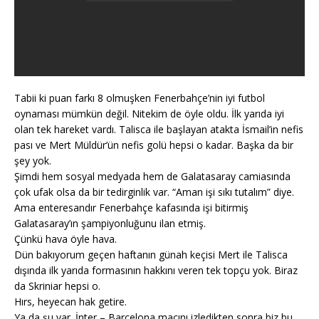
Tabii ki puan farkı 8 olmuşken Fenerbahçe’nin iyi futbol
oynaması mümkün değil. Nitekim de öyle oldu. İlk yarıda iyi
olan tek hareket vardı. Talisca ile başlayan atakta İsmail’in nefis
pası ve Mert Müldür’ün nefis golü hepsi o kadar. Başka da bir
şey yok.
Şimdi hem sosyal medyada hem de Galatasaray camiasında
çok ufak olsa da bir tedirginlik var. “Aman işi sıkı tutalım” diye.
Ama enteresandır Fenerbahçe kafasında işi bitirmiş
Galatasaray’ın şampiyonluğunu ilan etmiş.
Çünkü hava öyle hava.
Dün bakıyorum geçen haftanın günah keçisi Mert ile Talisca
dışında ilk yarıda formasının hakkını veren tek topçu yok. Biraz
da Skriniar hepsi o.
Hırs, heyecan hak getire.
Ya da şu var. İnter – Barcelona maçını izledikten sonra biz bu