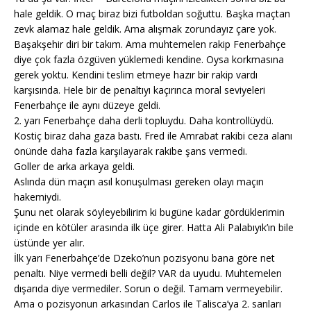
hale geldik. O maç biraz bizi futboldan soğuttu. Başka maçtan
zevk alamaz hale geldik. Ama alışmak zorundayız çare yok.
Başakşehir diri bir takım. Ama muhtemelen rakip Fenerbahçe
diye çok fazla özgüven yüklemedi kendine. Oysa korkmasına
gerek yoktu. Kendini teslim etmeye hazır bir rakip vardı
karşısında. Hele bir de penaltıyı kaçırınca moral seviyeleri
Fenerbahçe ile aynı düzeye geldi.
2. yarı Fenerbahçe daha derli topluydu. Daha kontrollüydü.
Kostiç biraz daha gaza bastı. Fred ile Amrabat rakibi ceza alanı
önünde daha fazla karşılayarak rakibe şans vermedi.
Goller de arka arkaya geldi.
Aslında dün maçın asıl konuşulması gereken olayı maçın
hakemiydi.
Şunu net olarak söyleyebilirim ki bugüne kadar gördüklerimin
içinde en kötüler arasında ilk üçe girer. Hatta Ali Palabıyık’ın bile
üstünde yer alır.
İlk yarı Fenerbahçe’de Dzeko’nun pozisyonu bana göre net
penaltı. Niye vermedi belli değil? VAR da uyudu. Muhtemelen
dışarıda diye vermediler. Sorun o değil. Tamam vermeyebilir.
Ama o pozisyonun arkasından Carlos ile Talisca’ya 2. sarıları