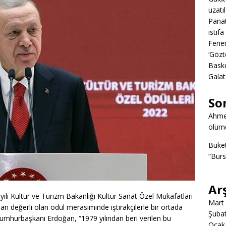
uzatıl
Panat
istifa
Fener
‘Gözt
Baske
Galat
So
Ahme
ölümd
Buke
“Burs
Ar
ı Kültür ve Turizm Bakanlığı Kültür Sanat Özel Mükafatları
Mart
n değerli olan ödül merasiminde iştirakçilerle bir ortada
Şuba
urbaşkanı Erdoğan, “1979 yılından beri verilen bu
Ocak