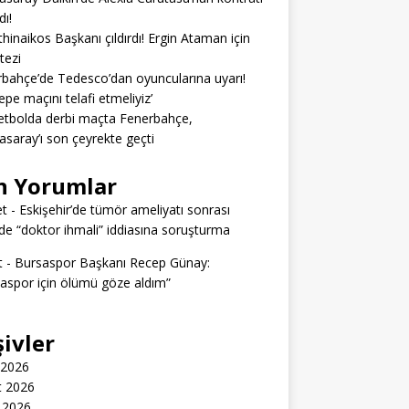
dı!
hinaikos Başkanı çıldırdı! Ergin Ataman için
 tezi
bahçe’de Tedesco’dan oyuncularına uyarı!
epe maçını telafi etmeliyiz’
tbolda derbi maçta Fenerbahçe,
asaray’ı son çeyrekte geçti
n Yorumlar
t
-
Eskişehir’de tümör ameliyatı sonrası
e “doktor ihmali” iddiasına soruşturma
t
-
Bursaspor Başkanı Recep Günay:
aspor için ölümü göze aldım”
şivler
 2026
t 2026
 2026