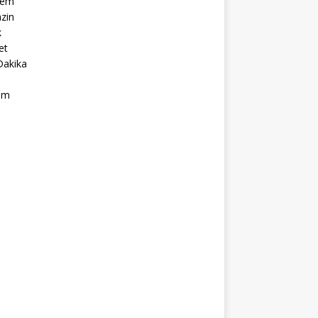
dem
zin
k
et
Dakika
ım