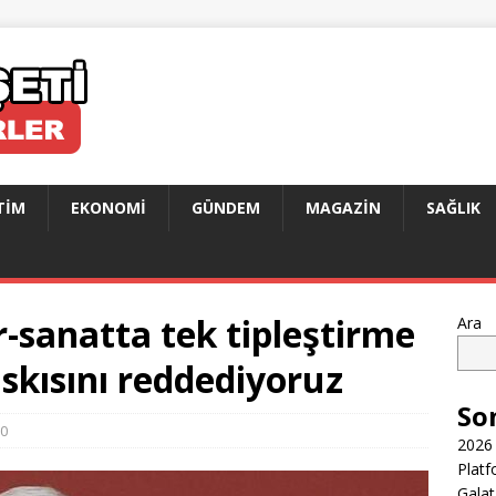
TIM
EKONOMI
GÜNDEM
MAGAZIN
SAĞLIK
-sanatta tek tipleştirme
Ara
askısını reddediyoruz
So
0
2026 
Platf
Galat