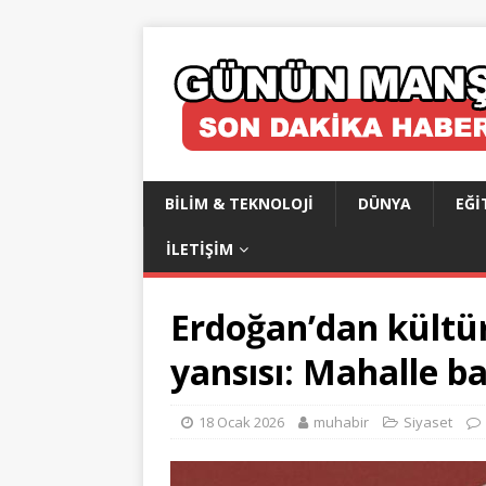
BILIM & TEKNOLOJI
DÜNYA
EĞI
İLETIŞIM
Erdoğan’dan kültür
yansısı: Mahalle b
18 Ocak 2026
muhabir
Siyaset