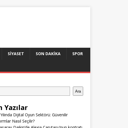
SIYASET
SON DAKIKA
SPOR
Ara
n Yazılar
Yılında Dijital Oyun Sektörü: Güvenilir
ormlar Nasıl Seçilir?
asaray Daikin’de Alexia Carutasu’nun kontratı