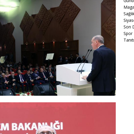
Gün
Maga
Sağlı
Siyas
Son 
Spor
Tanıt