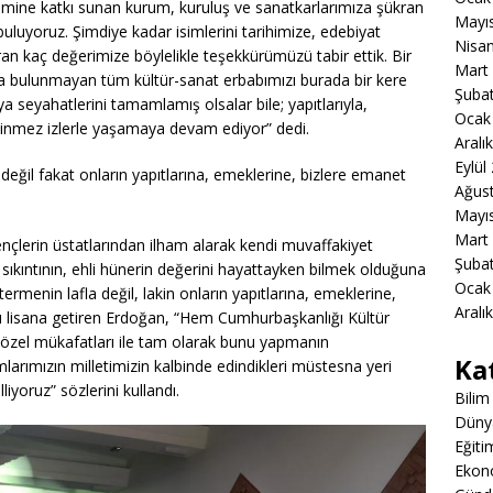
limine katkı sunan kurum, kuruluş ve sanatkarlarımıza şükran
Mayı
uyoruz. Şimdiye kadar isimlerini tarihimize, edebiyat
Nisa
an kaç değerimize böylelikle teşekkürümüzü tabir ettik. Bir
Mart
zda bulunmayan tüm kültür-sanat erbabımızı burada bir kere
Şuba
 seyahatlerini tamamlamış olsalar bile; yapıtlarıyla,
Ocak
ı silinmez izlerle yaşamaya devam ediyor” dedi.
Aralı
Eylül
eğil fakat onların yapıtlarına, emeklerine, bizlere emanet
Ağus
Mayı
Mart
gençlerin üstatlarından ilham alarak kendi muvaffakiyet
Şuba
l sıkıntının, ehli hünerin değerini hayattayken bilmek olduğuna
Ocak
rmenin lafla değil, lakin onların yapıtlarına, emeklerine,
Aralı
ı lisana getiren Erdoğan, “Hem Cumhurbaşkanlığı Kültür
özel mükafatları ile tam olarak bunu yapmanın
Ka
larımızın milletimizin kalbinde edindikleri müstesna yeri
liyoruz” sözlerini kullandı.
Bilim
Düny
Eğiti
Ekon