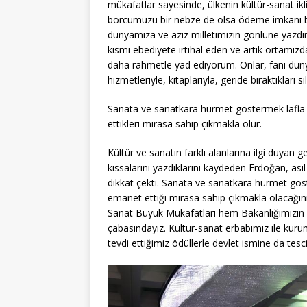
mükafatlar sayesinde, ülkenin kültür-sanat ik
borcumuzu bir nebze de olsa ödeme imkanı bul
dünyamıza ve aziz milletimizin gönlüne yazdır
kısmı ebediyete irtihal eden ve artık ortamı
daha rahmetle yad ediyorum. Onlar, fani dünya
hizmetleriyle, kitaplarıyla, geride bıraktıklar
Sanata ve sanatkara hürmet göstermek lafla d
ettikleri mirasa sahip çıkmakla olur.
Kültür ve sanatın farklı alanlarına ilgi duyan 
kıssalarını yazdıklarını kaydeden Erdoğan, ası
dikkat çekti. Sanata ve sanatkara hürmet göste
emanet ettiği mirasa sahip çıkmakla olacağın
Sanat Büyük Mükafatları hem Bakanlığımızın 
çabasındayız. Kültür-sanat erbabımız ile kurum
tevdi ettiğimiz ödüllerle devlet ismine da tescil