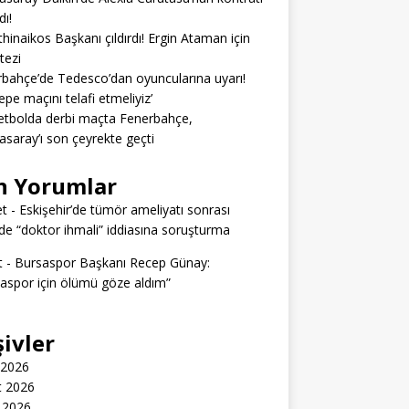
dı!
hinaikos Başkanı çıldırdı! Ergin Ataman için
 tezi
bahçe’de Tedesco’dan oyuncularına uyarı!
epe maçını telafi etmeliyiz’
tbolda derbi maçta Fenerbahçe,
asaray’ı son çeyrekte geçti
n Yorumlar
t
-
Eskişehir’de tümör ameliyatı sonrası
e “doktor ihmali” iddiasına soruşturma
t
-
Bursaspor Başkanı Recep Günay:
aspor için ölümü göze aldım”
şivler
 2026
t 2026
 2026