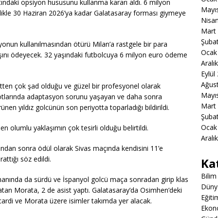
atındaki opsiyon hususunu kullanma kararı aldı. 6 milyon
Mayı
elikle 30 Haziran 2026’ya kadar Galatasaray forması giymeye
Nisa
Mart
Şuba
siyonun kullanılmasından ötürü Milan’a rastgele bir para
Ocak
nı ödeyecek. 32 yaşındaki futbolcuya 6 milyon euro ödeme
Aralı
Eylül
Ağus
tten çok şad olduğu ve güzel bir profesyonel olarak
Mayı
riyotlarında adaptasyon sorunu yaşayan ve daha sonra
Mart
ünen yıldız golcünün son periyotta toparladığı bildirildi.
Şuba
Ocak
 olumlu yaklaşımın çok tesirli olduğu belirtildi.
Aralı
ından sonra ödül olarak Sivas maçında kendisini 11’e
ttığı söz edildi.
Ka
Bilim
anında da sürdü ve İspanyol golcü maça sonradan girip klas
Düny
nü atan Morata, 2 de asist yaptı. Galatasaray’da Osimhen’deki
Eğiti
cardi ve Morata üzere isimler takımda yer alacak.
Ekon