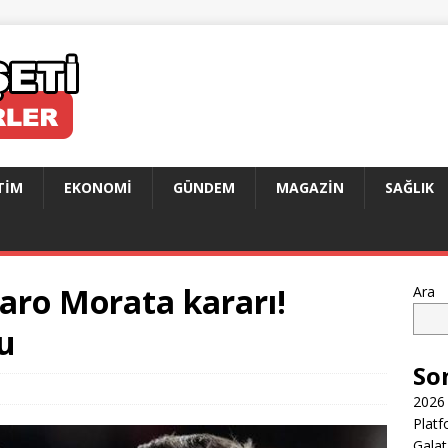
TIM
EKONOMI
GÜNDEM
MAGAZIN
SAĞLIK
aro Morata kararı!
Ara
du
So
2026 
Platf
Galat