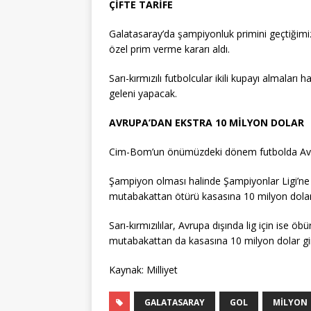
ÇİFTE TARİFE
Galatasaray’da şampiyonluk primini geçtiğimiz
özel prim verme kararı aldı.
Sarı-kırmızılı futbolcular ikili kupayı almaları
geleni yapacak.
AVRUPA’DAN EKSTRA 10 MİLYON DOLAR
Cim-Bom’un önümüzdeki dönem futbolda Avru
Şampiyon olması halinde Şampiyonlar Ligi’ne d
mutabakattan ötürü kasasına 10 milyon dolar 
Sarı-kırmızılılar, Avrupa dışında lig için ise 
mutabakattan da kasasına 10 milyon dolar gi
Kaynak: Milliyet
GALATASARAY
GOL
MILYON