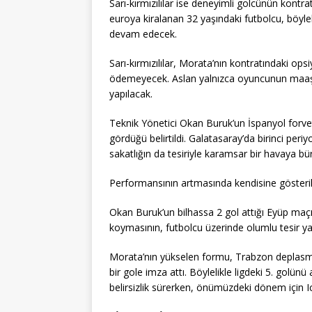
Sarı-kırmızılılar ise deneyimli golcünün kontr
euroya kiralanan 32 yaşındaki futbolcu, böyl
devam edecek.
Sarı-kırmızılılar, Morata’nın kontratındaki op
ödemeyecek. Aslan yalnızca oyuncunun maaşı
yapılacak.
Teknik Yönetici Okan Buruk’un İspanyol forve
gördüğü belirtildi. Galatasaray’da birinci pe
sakatlığın da tesiriyle karamsar bir havaya bür
Performansının artmasında kendisine gösterilen
Okan Buruk’un bilhassa 2 gol attığı Eyüp maç
koymasının, futbolcu üzerinde olumlu tesir yara
Morata’nın yükselen formu, Trabzon deplasm
bir gole imza attı. Böylelikle ligdeki 5. golü
belirsizlik sürerken, önümüzdeki dönem için I