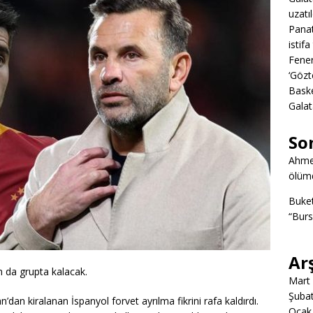
uzatıl
Panat
istifa
Fener
‘Gözt
Baske
Galat
So
Ahme
ölümd
Buke
“Burs
Ar
 da grupta kalacak.
Mart
Şuba
n’dan kiralanan İspanyol forvet ayrılma fikrini rafa kaldırdı.
Ocak