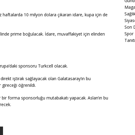
Gün
Maga
Sağlı
 haftalarda 10 milyon dolara çıkaran idare, kupa için de
Siyas
Son 
Spor
 halinde prime boğulacak. İdare, muvaffakiyet için elinden
Tanıt
pa’daki sponsoru Turkcell olacak.
irekt iştirak sağlayacak olan Galatasaray’ın bu
gireceği öğrenildi.
öbür bir forma sponsorluğu mutabakatı yapacak. Aslan’ın bu
recek.