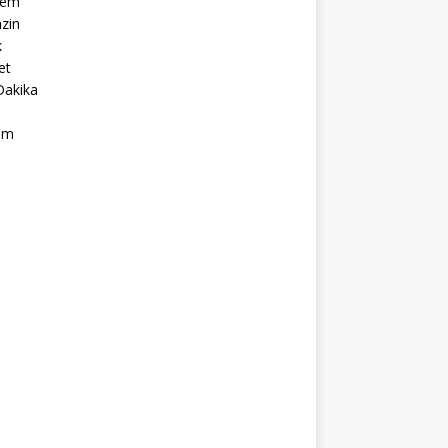
dem
zin
k
et
Dakika
ım