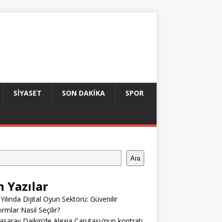
SIYASET
SON DAKIKA
SPOR
Ara
n Yazılar
Yılında Dijital Oyun Sektörü: Güvenilir
ormlar Nasıl Seçilir?
asaray Daikin’de Alexia Carutasu’nun kontratı