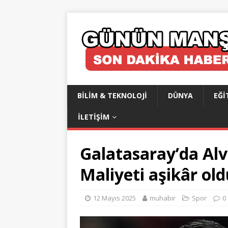
BILIM & TEKNOLOJI
DÜNYA
EĞI
İLETIŞIM
Galatasaray’da Alv
Maliyeti aşikâr ol
12 Mayıs 2025
muhabir
Spor
0