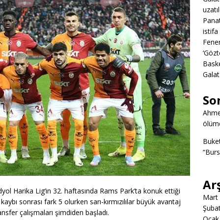
uzatıl
Panat
istifa
Fener
‘Gözt
Baske
Galat
So
Ahme
ölümd
Buke
“Burs
Ar
yol Harika Lig’in 32. haftasında Rams Park’ta konuk ettiği
Mart
aybı sonrası fark 5 olurken sarı-kırmızılılar büyük avantaj
Şuba
ransfer çalışmaları şimdiden başladı.
Ocak