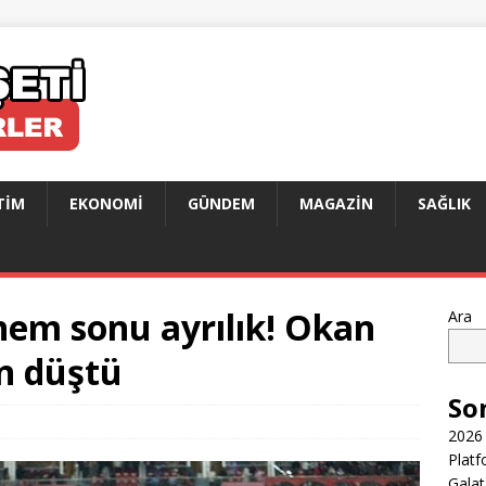
TIM
EKONOMI
GÜNDEM
MAGAZIN
SAĞLIK
nem sonu ayrılık! Okan
Ara
n düştü
So
2026 
Platf
Galat