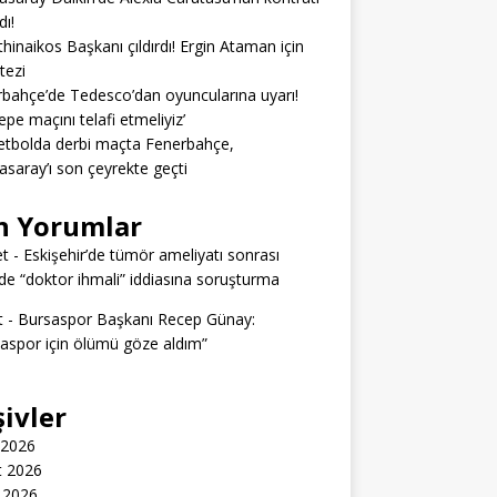
dı!
hinaikos Başkanı çıldırdı! Ergin Ataman için
 tezi
bahçe’de Tedesco’dan oyuncularına uyarı!
epe maçını telafi etmeliyiz’
tbolda derbi maçta Fenerbahçe,
asaray’ı son çeyrekte geçti
n Yorumlar
t
-
Eskişehir’de tümör ameliyatı sonrası
e “doktor ihmali” iddiasına soruşturma
t
-
Bursaspor Başkanı Recep Günay:
aspor için ölümü göze aldım”
şivler
 2026
t 2026
 2026