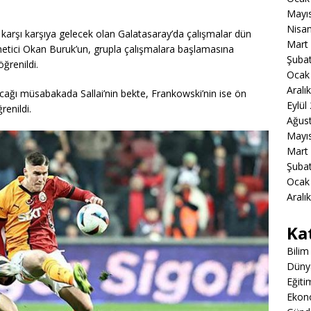
Mayı
Nisa
 karşı karşıya gelecek olan Galatasaray’da çalışmalar dün
Mart
etici Okan Buruk’un, grupla çalışmalara başlamasına
Şuba
ğrenildi.
Ocak
Aralı
cağı müsabakada Sallai’nin bekte, Frankowski’nin ise ön
Eylül
enildi.
Ağus
Mayı
Mart
Şuba
Ocak
Aralı
Ka
Bilim
Düny
Eğiti
Ekon