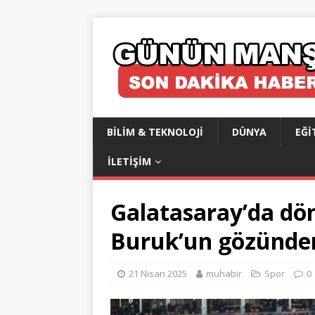
BILIM & TEKNOLOJI
DÜNYA
EĞI
İLETIŞIM
Galatasaray’da dö
Buruk’un gözünde
21 Nisan 2025
muhabir
Spor
0