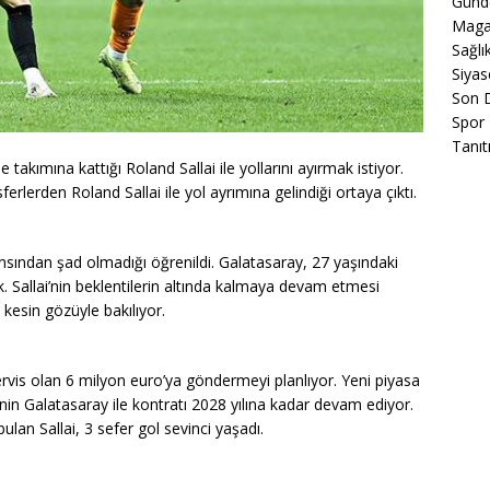
Gün
Maga
Sağlı
Siyas
Son 
Spor
Tanıt
akımına kattığı Roland Sallai ile yollarını ayırmak istiyor.
nsferlerden Roland Sallai ile yol ayrımına gelindiği ortaya çıktı.
ından şad olmadığı öğrenildi. Galatasaray, 27 yaşındaki
 Sallai’nin beklentilerin altında kalmaya devam etmesi
kesin gözüyle bakılıyor.
vis olan 6 milyon euro’ya göndermeyi planlıyor. Yeni piyasa
’nin Galatasaray ile kontratı 2028 yılına kadar devam ediyor.
n Sallai, 3 sefer gol sevinci yaşadı.