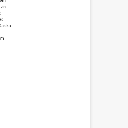
dem
zin
k
et
Dakika
ım