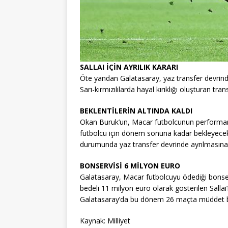
SALLAI İÇİN AYRILIK KARARI
Öte yandan Galatasaray, yaz transfer devrinde t
Sarı-kırmızılılarda hayal kırıklığı oluşturan tra
BEKLENTİLERİN ALTINDA KALDI
Okan Buruk’un, Macar futbolcunun performans
futbolcu için dönem sonuna kadar bekleyecek.
durumunda yaz transfer devrinde ayrılmasına 
BONSERVİSİ 6 MİLYON EURO
Galatasaray, Macar futbolcuyu ödediği bonser
bedeli 11 milyon euro olarak gösterilen Sallai
Galatasaray’da bu dönem 26 maçta müddet bula
Kaynak: Milliyet