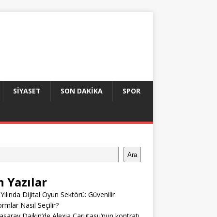
SIYASET
SON DAKIKA
SPOR
Ara
n Yazılar
Yılında Dijital Oyun Sektörü: Güvenilir
ormlar Nasıl Seçilir?
asaray Daikin’de Alexia Carutasu’nun kontratı