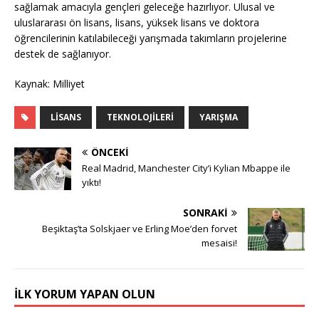
sağlamak amacıyla gençleri geleceğe hazırlıyor. Ulusal ve
uluslararası ön lisans, lisans, yüksek lisans ve doktora
öğrencilerinin katılabileceği yarışmada takımların projelerine
destek de sağlanıyor.
Kaynak: Milliyet
LISANS
TEKNOLOJILERI
YARIŞMA
ÖNCEKI
Real Madrid, Manchester City’i Kylian Mbappe ile
yıktı!
SONRAKI
Beşiktaş’ta Solskjaer ve Erling Moe’den forvet
mesaisi!
İLK YORUM YAPAN OLUN