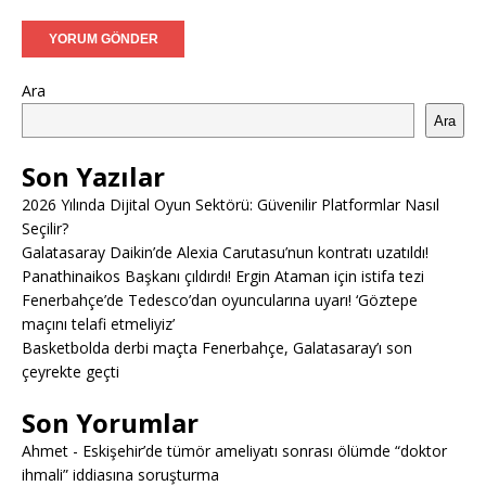
Ara
Ara
Son Yazılar
2026 Yılında Dijital Oyun Sektörü: Güvenilir Platformlar Nasıl
Seçilir?
Galatasaray Daikin’de Alexia Carutasu’nun kontratı uzatıldı!
Panathinaikos Başkanı çıldırdı! Ergin Ataman için istifa tezi
Fenerbahçe’de Tedesco’dan oyuncularına uyarı! ‘Göztepe
maçını telafi etmeliyiz’
Basketbolda derbi maçta Fenerbahçe, Galatasaray’ı son
çeyrekte geçti
Son Yorumlar
Ahmet
-
Eskişehir’de tümör ameliyatı sonrası ölümde “doktor
ihmali” iddiasına soruşturma