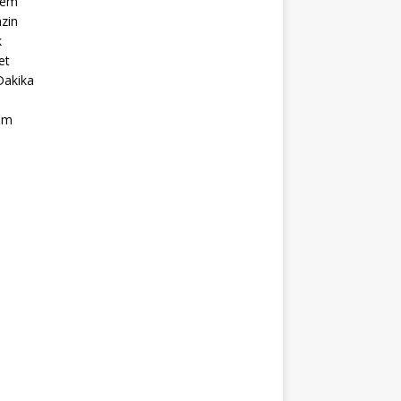
dem
zin
k
et
Dakika
ım