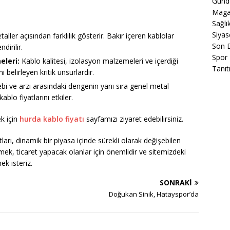
Gün
Maga
Sağlı
Siyas
ller açısından farklılık gösterir. Bakır içeren kablolar
Son 
dirilir.
Spor
eleri:
Kablo kalitesi, izolasyon malzemeleri ve içerdiği
Tanıt
ı belirleyen kritik unsurlardır.
bi ve arzı arasındaki dengenin yanı sıra genel metal
blo fiyatlarını etkiler.
k için
hurda kablo fiyatı
sayfamızı ziyaret edebilirsiniz.
arı, dinamik bir piyasa içinde sürekli olarak değişebilen
ek, ticaret yapacak olanlar için önemlidir ve sitemizdeki
ek isteriz.
SONRAKI
Doğukan Sinik, Hatayspor’da