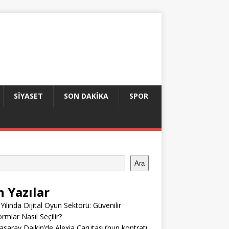
SIYASET
SON DAKIKA
SPOR
Ara
n Yazılar
Yılında Dijital Oyun Sektörü: Güvenilir
ormlar Nasıl Seçilir?
asaray Daikin’de Alexia Carutasu’nun kontratı