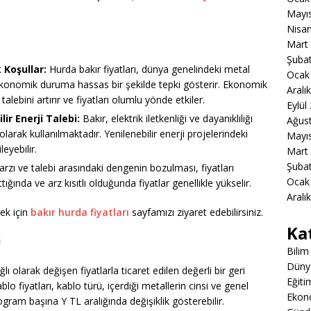
Mayı
Nisa
Mart
Şuba
 Koşullar:
Hurda bakır fiyatları, dünya genelindeki metal
Ocak
ekonomik duruma hassas bir şekilde tepki gösterir. Ekonomik
Aralı
talebini artırır ve fiyatları olumlu yönde etkiler.
Eylül
ir Enerji Talebi:
Bakır, elektrik iletkenliği ve dayanıklılığı
Ağus
larak kullanılmaktadır. Yenilenebilir enerji projelerindeki
Mayı
leyebilir.
Mart
Şuba
rzı ve talebi arasındaki dengenin bozulması, fiyatları
Ocak
ığında ve arz kısıtlı olduğunda fiyatlar genellikle yükselir.
Aralı
mek için
bakır hurda fiyatları
sayfamızı ziyaret edebilirsiniz.
Ka
i
Bilim
Düny
lı olarak değişen fiyatlarla ticaret edilen değerli bir geri
Eğiti
 fiyatları, kablo türü, içerdiği metallerin cinsi ve genel
Ekon
logram başına Y TL aralığında değişiklik gösterebilir.