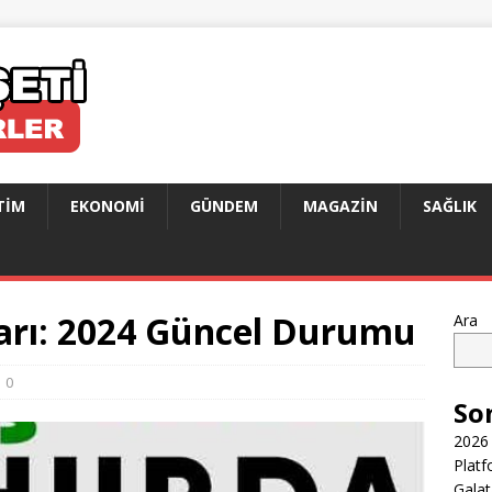
TIM
EKONOMI
GÜNDEM
MAGAZIN
SAĞLIK
ları: 2024 Güncel Durumu
Ara
0
So
2026 
Platf
Galat