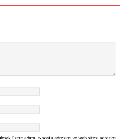
ılmak üzere adımı, e-posta adresimi ve web sitesi adresimi