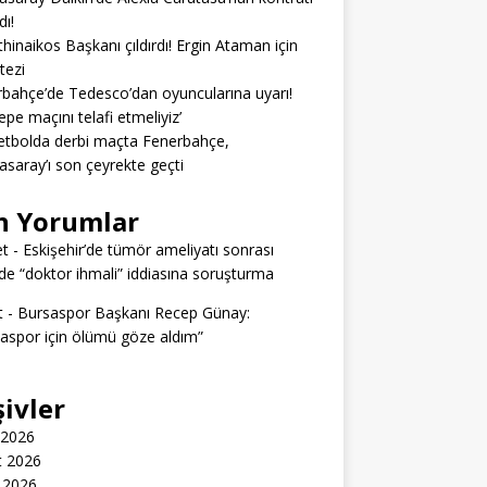
dı!
hinaikos Başkanı çıldırdı! Ergin Ataman için
 tezi
bahçe’de Tedesco’dan oyuncularına uyarı!
epe maçını telafi etmeliyiz’
tbolda derbi maçta Fenerbahçe,
asaray’ı son çeyrekte geçti
n Yorumlar
t
-
Eskişehir’de tümör ameliyatı sonrası
e “doktor ihmali” iddiasına soruşturma
t
-
Bursaspor Başkanı Recep Günay:
aspor için ölümü göze aldım”
şivler
 2026
t 2026
 2026