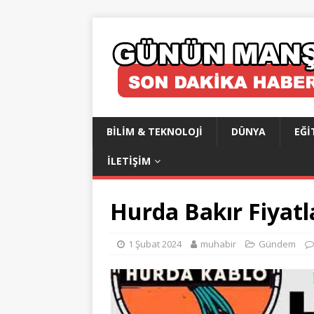
BILIM & TEKNOLOJI
DÜNYA
EĞI
İLETIŞIM
Hurda Bakır Fiyat
1 Şubat 2024
muhabir
Gündem