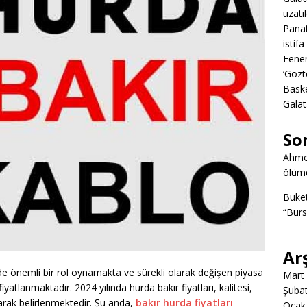
uzatıl
Panat
istifa
Fener
‘Gözt
Baske
Galat
So
Ahme
ölümd
Buke
“Burs
Ar
e önemli bir rol oynamakta ve sürekli olarak değişen piyasa
Mart
 fiyatlanmaktadır. 2024 yılında hurda bakır fiyatları, kalitesi,
Şuba
arak belirlenmektedir. Şu anda,
bakır hurda fiyatları
Ocak