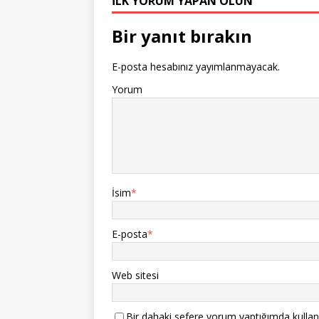
İLK YORUM YAPAN OLUN
Bir yanıt bırakın
E-posta hesabınız yayımlanmayacak.
Yorum
İsim
*
E-posta
*
Web sitesi
Bir dahaki sefere yorum yaptığımda kullan