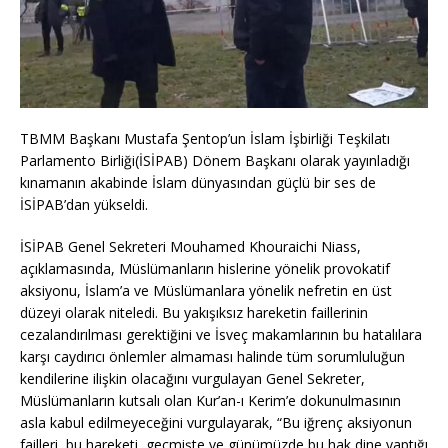
TBMM Başkanı Mustafa Şentop’un İslam İşbirliği Teşkilatı
Parlamento Birliği(İSİPAB) Dönem Başkanı olarak yayınladığı
kınamanın akabinde İslam dünyasından güçlü bir ses de
İSİPAB’dan yükseldi.
İSİPAB Genel Sekreteri Mouhamed Khouraichi Niass,
açıklamasında, Müslümanların hislerine yönelik provokatif
aksiyonu, İslam’a ve Müslümanlara yönelik nefretin en üst
düzeyi olarak niteledi. Bu yakışıksız hareketin faillerinin
cezalandırılması gerektiğini ve İsveç makamlarının bu hatalılara
karşı caydırıcı önlemler almaması halinde tüm sorumluluğun
kendilerine ilişkin olacağını vurgulayan Genel Sekreter,
Müslümanların kutsalı olan Kur’an-ı Kerim’e dokunulmasının
asla kabul edilmeyeceğini vurgulayarak, “Bu iğrenç aksiyonun
failleri, bu hareketi, geçmişte ve günümüzde bu hak dine yaptığı