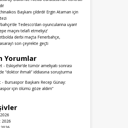
dı!
hinaikos Başkanı çıldırdı! Ergin Ataman için
 tezi
bahçe’de Tedesco’dan oyuncularına uyarı!
epe maçını telafi etmeliyiz’
tbolda derbi maçta Fenerbahçe,
asaray’ı son çeyrekte geçti
n Yorumlar
t
-
Eskişehir’de tümör ameliyatı sonrası
e “doktor ihmali” iddiasına soruşturma
t
-
Bursaspor Başkanı Recep Günay:
aspor için ölümü göze aldım”
şivler
 2026
t 2026
 2026