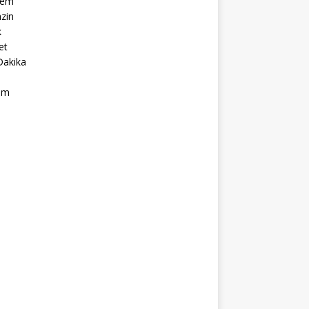
dem
zin
k
et
Dakika
ım