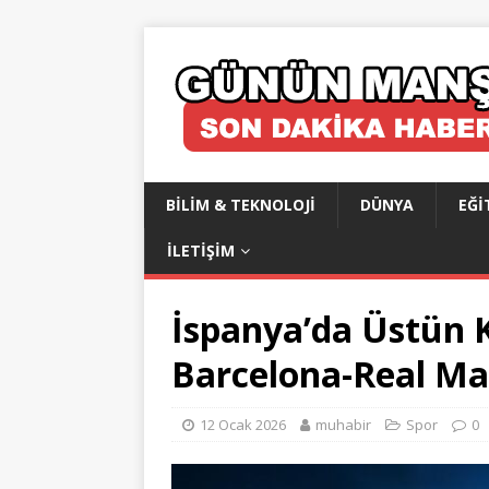
BILIM & TEKNOLOJI
DÜNYA
EĞI
İLETIŞIM
İspanya’da Üstün K
Barcelona-Real Ma
12 Ocak 2026
muhabir
Spor
0