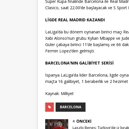
Süper Kupa finalinde Barcelona ile Real Madri
Clasico, saat 22.00’de başlayacak ve S Sport 
LİGDE REAL MADRID KAZANDI
LaLiga’da bu dönem oynanan birinci maçı Rea
Xabi Alonso’nun grubu Kylian Mbappe ve Jude B
Güler çabaya birinci 11’de başlamış ve 66 dak
Fermin Lopez’den gelmişti.
BARCELONA’NIN GALİBİYET SERİSİ
İspanya LaLiga’da lider Barcelona, ligde oy
maçta 16 galibiyet, 1 beraberlik ve 2 hezimet 
Kaynak: Milliyet
BARCELONA
ÖNCEKI
Laszlo Benes: Türkiye’de iz bıra