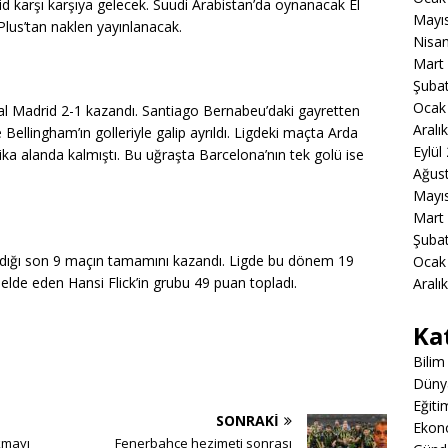
d karşı karşıya gelecek. Suudi Arabistan’da oynanacak El
Mayı
Plus’tan naklen yayınlanacak.
Nisa
Mart
Şuba
Ocak
l Madrid 2-1 kazandı. Santiago Bernabeu’daki gayretten
Aralı
ellingham’ın golleriyle galip ayrıldı. Ligdeki maçta Arda
Eylül
ika alanda kalmıştı. Bu uğraşta Barcelona’nın tek golü ise
Ağus
Mayı
Mart
Şuba
nadığı son 9 maçın tamamını kazandı. Ligde bu dönem 19
Ocak
elde eden Hansi Flick’in grubu 49 puan topladı.
Aralı
Ka
Bilim
Düny
Eğiti
SONRAKI
Ekon
kmayı
Fenerbahçe hezimeti sonrası