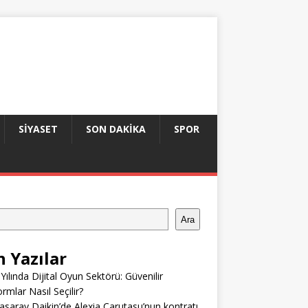
SIYASET
SON DAKIKA
SPOR
Ara
n Yazılar
Yılında Dijital Oyun Sektörü: Güvenilir
ormlar Nasıl Seçilir?
asaray Daikin’de Alexia Carutasu’nun kontratı