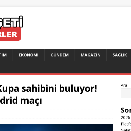
TIM
EKONOMI
GÜNDEM
MAGAZIN
SAĞLIK
upa sahibini buluyor!
Ara
drid maçı
So
2026 
Platf
Galat