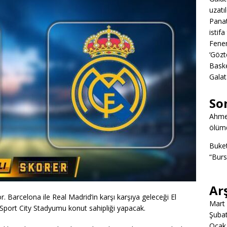
uzatıl
Panat
istifa
Fener
‘Gözt
Baske
Galat
So
Ahme
ölümd
Buke
“Burs
Ar
. Barcelona ile Real Madrid’in karşı karşıya geleceği El
Mart
 Sport City Stadyumu konut sahipliği yapacak.
Şuba
Ocak