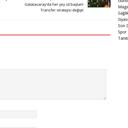
Gün
Galatasaray’da her şey sil baştan!
Maga
Transfer stratejisi değişti
Sağlı
Siyas
Son 
Spor
Tanıt