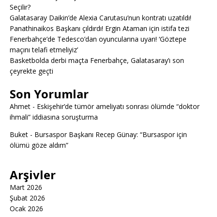
Seçilir?
Galatasaray Daikin’de Alexia Carutasu’nun kontratı uzatıldı!
Panathinaikos Başkanı çıldırdı! Ergin Ataman için istifa tezi
Fenerbahçe’de Tedesco’dan oyuncularına uyarı! ‘Göztepe
maçını telafi etmeliyiz’
Basketbolda derbi maçta Fenerbahçe, Galatasaray’ı son
çeyrekte geçti
Son Yorumlar
Ahmet
-
Eskişehir’de tümör ameliyatı sonrası ölümde “doktor
ihmali” iddiasına soruşturma
Buket
-
Bursaspor Başkanı Recep Günay: “Bursaspor için
ölümü göze aldım”
Arşivler
Mart 2026
Şubat 2026
Ocak 2026