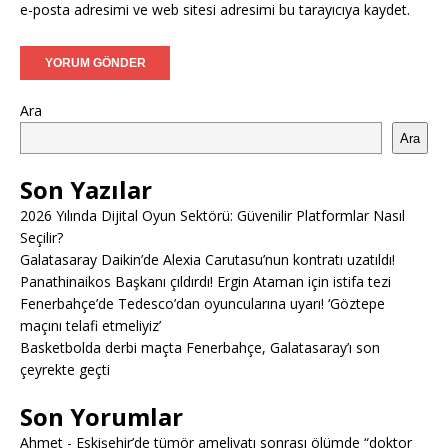
e-posta adresimi ve web sitesi adresimi bu tarayıcıya kaydet.
Ara
Ara
Son Yazılar
2026 Yılında Dijital Oyun Sektörü: Güvenilir Platformlar Nasıl
Seçilir?
Galatasaray Daikin’de Alexia Carutasu’nun kontratı uzatıldı!
Panathinaikos Başkanı çıldırdı! Ergin Ataman için istifa tezi
Fenerbahçe’de Tedesco’dan oyuncularına uyarı! ‘Göztepe
maçını telafi etmeliyiz’
Basketbolda derbi maçta Fenerbahçe, Galatasaray’ı son
çeyrekte geçti
Son Yorumlar
Ahmet
-
Eskişehir’de tümör ameliyatı sonrası ölümde “doktor