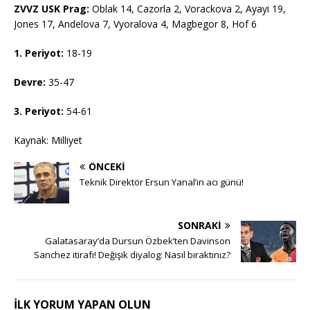
ZVVZ USK Prag:
Oblak 14, Cazorla 2, Vorackova 2, Ayayi 19,
Jones 17, Andelova 7, Vyoralova 4, Magbegor 8, Hof 6
1. Periyot:
18-19
Devre:
35-47
3. Periyot:
54-61
Kaynak: Milliyet
ÖNCEKI
Teknik Direktör Ersun Yanal’ın acı günü!
SONRAKI
Galatasaray’da Dursun Özbek’ten Davinson
Sanchez itirafı! Değişik diyalog: Nasıl bıraktınız?
İLK YORUM YAPAN OLUN