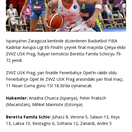
İspanya’nın Zaragoza kentinde düzenlenen Basketbol FIBA
Kadınlar Avrupa Ligi 6’lı Final’in çeyrek final maçında Çekya ekibi
ZVVZ USK Prag, İtalyan temsilcisi Beretta Famila Schio’yu 79-
72 yendi.
ZVVZ USK Prag, yarı finalde Fenerbahçe Opet’in rakibi oldu.
Fenerbahçe Opet ile ZVVZ USK Prag arasındaki yarı final maçı,
11 Nisan Cuma günü TSİ 18.30’da oynanacak.
Hakemler:
Ariadna Chueca (İspanya), Peter Praksch
(Macaristan), Mihkel Manniste (Estonya)
Beretta Famila Schio:
Juhasz 8, Verona 5, Salaun 13, Keys
13, Laksa 10, Bestagno 6, Sottana 12, Zanardi, Andre 5