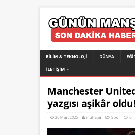
BILIM & TEKNOLOJI
DÜNYA
EĞI
İLETIŞIM
Manchester United’
yazgısı aşikâr oldu
26 Mart 2025
muhabir
Spor
0