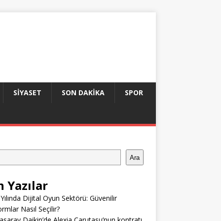
SIYASET
SON DAKIKA
SPOR
Ara
n Yazılar
Yılında Dijital Oyun Sektörü: Güvenilir
ormlar Nasıl Seçilir?
asaray Daikin’de Alexia Carutasu’nun kontratı