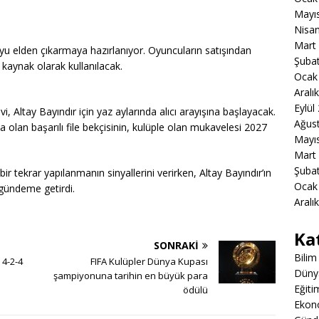
Mayı
Nisa
Mart
uyu elden çıkarmaya hazırlanıyor. Oyuncuların satışından
Şuba
 kaynak olarak kullanılacak.
Ocak
Aralı
Eylül
vi, Altay Bayındır için yaz aylarında alıcı arayışına başlayacak.
Ağus
 olan başarılı file bekçisinin, kulüple olan mukavelesi 2027
Mayı
Mart
Şuba
ir tekrar yapılanmanın sinyallerini verirken, Altay Bayındır’ın
Ocak
 gündeme getirdi.
Aralı
Ka
SONRAKI
Bilim
 4-2-4
FIFA Kulüpler Dünya Kupası
Düny
şampiyonuna tarihin en büyük para
Eğiti
ödülü
Ekon