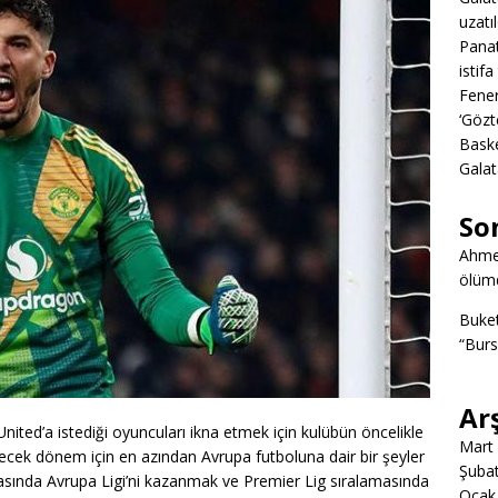
uzatıl
Panat
istifa
Fener
‘Gözt
Baske
Galat
So
Ahme
ölümd
Buke
“Burs
Ar
ted’a istediği oyuncuları ikna etmek için kulübün öncelikle
Mart
lecek dönem için en azından Avrupa futboluna dair bir şeyler
Şuba
rtasında Avrupa Ligi’ni kazanmak ve Premier Lig sıralamasında
Ocak