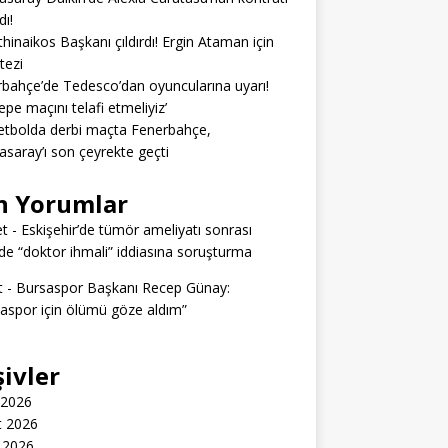
dı!
hinaikos Başkanı çıldırdı! Ergin Ataman için
 tezi
bahçe’de Tedesco’dan oyuncularına uyarı!
epe maçını telafi etmeliyiz’
tbolda derbi maçta Fenerbahçe,
asaray’ı son çeyrekte geçti
n Yorumlar
t
-
Eskişehir’de tümör ameliyatı sonrası
e “doktor ihmali” iddiasına soruşturma
t
-
Bursaspor Başkanı Recep Günay:
aspor için ölümü göze aldım”
şivler
 2026
t 2026
 2026