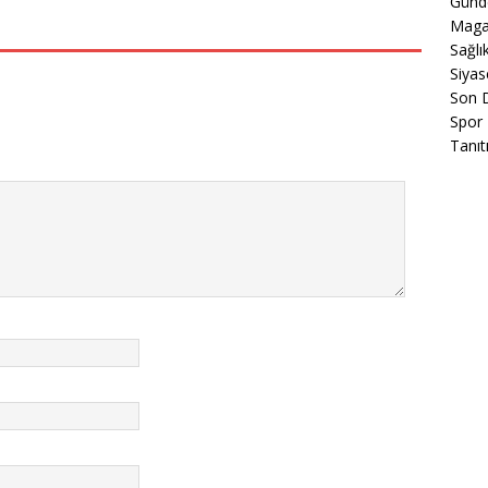
Gün
Maga
Sağlı
Siyas
Son 
Spor
Tanıt