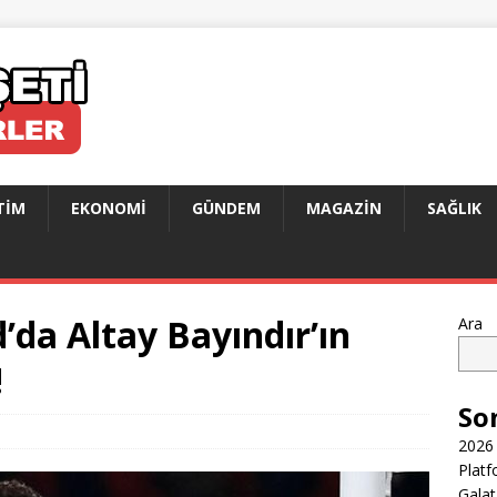
TIM
EKONOMI
GÜNDEM
MAGAZIN
SAĞLIK
da Altay Bayındır’ın
Ara
!
So
2026 
Platf
Galat