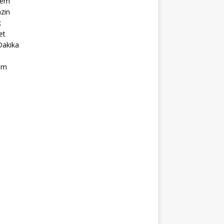
dem
zin
k
et
Dakika
ım