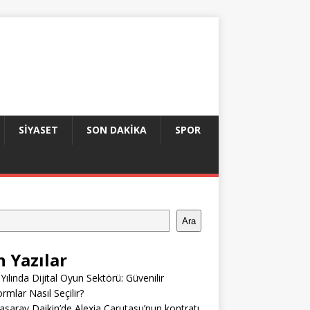
SIYASET
SON DAKIKA
SPOR
Ara
n Yazılar
Yılında Dijital Oyun Sektörü: Güvenilir
ormlar Nasıl Seçilir?
asaray Daikin’de Alexia Carutasu’nun kontratı