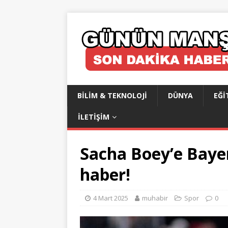
BILIM & TEKNOLOJI
DÜNYA
EĞI
İLETIŞIM
Sacha Boey’e Bay
haber!
4 Mart 2025
muhabir
Spor
0