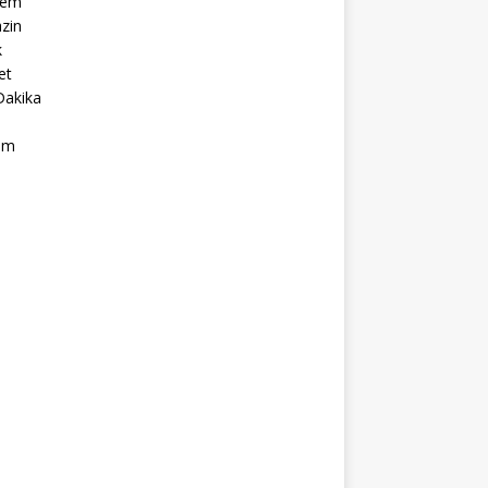
dem
zin
k
et
Dakika
ım