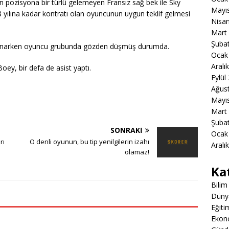
en pozisyona bir türlü gelemeyen Fransız sağ bek ile Sky
Mayı
28 yılına kadar kontratı olan oyuncunun uygun teklif gelmesi
Nisa
Mart
Şuba
 oynarken oyuncu grubunda gözden düşmüş durumda.
Ocak
Aralı
y, bir defa de asist yaptı.
Eylül
Ağus
Mayı
Mart
Şuba
SONRAKI
Ocak
rı
O denli oyunun, bu tip yenilgilerin izahı
Aralı
olamaz!
Ka
Bilim
Düny
Eğiti
Ekon