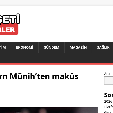
TIM
EKONOMI
GÜNDEM
MAGAZIN
SAĞLIK
ern Münih’ten makûs
Ara
So
2026 
Platf
Galat