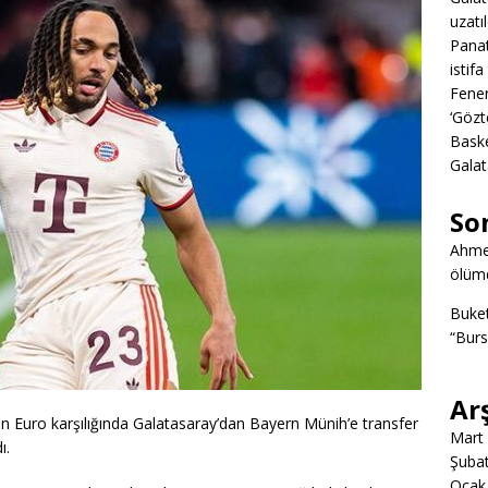
uzatıl
Panat
istifa
Fener
‘Gözt
Baske
Galat
So
Ahme
ölümd
Buke
“Burs
Ar
n Euro karşılığında Galatasaray’dan Bayern Münih’e transfer
Mart
ı.
Şuba
Ocak