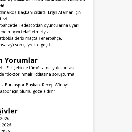
dı!
hinaikos Başkanı çıldırdı! Ergin Ataman için
 tezi
bahçe’de Tedesco’dan oyuncularına uyarı!
epe maçını telafi etmeliyiz’
tbolda derbi maçta Fenerbahçe,
asaray’ı son çeyrekte geçti
n Yorumlar
t
-
Eskişehir’de tümör ameliyatı sonrası
e “doktor ihmali” iddiasına soruşturma
t
-
Bursaspor Başkanı Recep Günay:
aspor için ölümü göze aldım”
şivler
 2026
t 2026
 2026