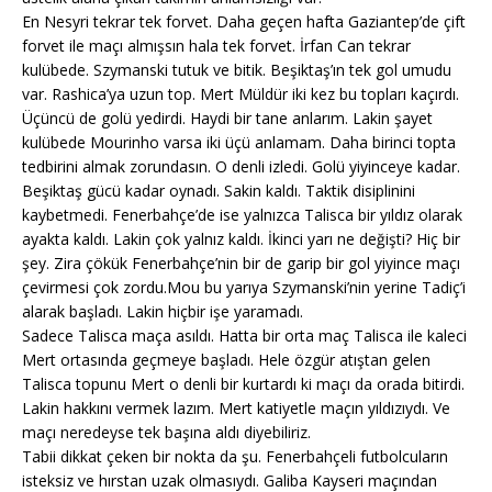
En Nesyri tekrar tek forvet. Daha geçen hafta Gaziantep’de çift
forvet ile maçı almışsın hala tek forvet. İrfan Can tekrar
kulübede. Szymanski tutuk ve bitik. Beşiktaş’ın tek gol umudu
var. Rashica’ya uzun top. Mert Müldür iki kez bu topları kaçırdı.
Üçüncü de golü yedirdi. Haydi bir tane anlarım. Lakin şayet
kulübede Mourinho varsa iki üçü anlamam. Daha birinci topta
tedbirini almak zorundasın. O denli izledi. Golü yiyinceye kadar.
Beşiktaş gücü kadar oynadı. Sakin kaldı. Taktik disiplinini
kaybetmedi. Fenerbahçe’de ise yalnızca Talisca bir yıldız olarak
ayakta kaldı. Lakin çok yalnız kaldı. İkinci yarı ne değişti? Hiç bir
şey. Zira çökük Fenerbahçe’nin bir de garip bir gol yiyince maçı
çevirmesi çok zordu.Mou bu yarıya Szymanski’nin yerine Tadiç’i
alarak başladı. Lakin hiçbir işe yaramadı.
Sadece Talisca maça asıldı. Hatta bir orta maç Talisca ile kaleci
Mert ortasında geçmeye başladı. Hele özgür atıştan gelen
Talisca topunu Mert o denli bir kurtardı ki maçı da orada bitirdi.
Lakin hakkını vermek lazım. Mert katiyetle maçın yıldızıydı. Ve
maçı neredeyse tek başına aldı diyebiliriz.
Tabii dikkat çeken bir nokta da şu. Fenerbahçeli futbolcuların
isteksiz ve hırstan uzak olmasıydı. Galiba Kayseri maçından