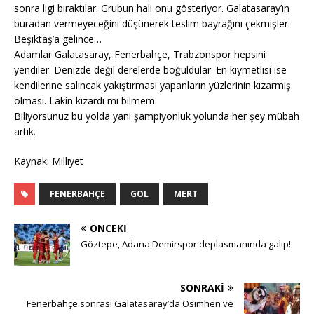
sonra ligi bıraktılar. Grubun hali onu gösteriyor. Galatasaray’ın
buradan vermeyeceğini düşünerek teslim bayrağını çekmişler.
Beşiktaş’a gelince…
Adamlar Galatasaray, Fenerbahçe, Trabzonspor hepsini
yendiler. Denizde değil derelerde boğuldular. En kıymetlisi ise
kendilerine salıncak yakıştırması yapanların yüzlerinin kızarmış
olması. Lakin kızardı mı bilmem.
Biliyorsunuz bu yolda yani şampiyonluk yolunda her şey mübah
artık.
Kaynak: Milliyet
FENERBAHÇE
GOL
MERT
ÖNCEKI
Göztepe, Adana Demirspor deplasmanında galip!
SONRAKI
Fenerbahçe sonrası Galatasaray’da Osimhen ve