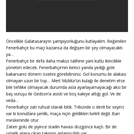
Öncelikle Galatasaray’ın şampiyonluğunu kutlayalım. Beğenilen
Fenerbahçe bu maçı kazansa da değişen bir şey olmayacaktı
ya…
Fenerbahçe bir defa daha makus talihine yani kutlu ikincilikle
yönetim edecek. Fenerbahçe’nin birinci yarıda yediği gole
bakarsanız dönem özetini görebilirsiniz. Gol konumu ile alakası
olmayan uzun bir top… Mert Müldür’ün kulağı ile denetim etse
bile tehlike olmayacak durumda asla ayarlayamayacağı aksi bir
baş vuruşu ile Gedson’a asisti ve boş kaleye attığı gol. Ve de
veda…
Fenerbahçe zati ruhsal olarak bitik. Tribünde o denli bir seyirci
var ki konutlara şenlik, maça niçin geldikleri belirli değil. Bari
meskeninde otur.
Zaten golü de yiyince stadın havası düzgünce kaçtı. Bir de
üstelik alana çıkan takımın anlamsızlığı var.